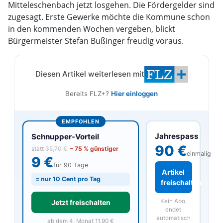
Mitteleschenbach jetzt losgehen. Die Fördergelder sind
zugesagt. Erste Gewerke möchte die Kommune schon
in den kommenden Wochen vergeben, blickt
Bürgermeister Stefan Bußinger freudig voraus.
Diesen Artikel weiterlesen mit
Bereits FLZ+?
Hier einloggen
EMPFOHLEN
Jahrespass
Schnupper-Vorteil
90 €
statt
35,70 €
– 75 % günstiger
einmalig
9 €
für 90 Tage
Artikel
= nur 10 Cent pro Tag
freischalten
Kein Abo,
Jetzt freischalten
endet
automatisch
ab dem 4. Monat 11,90 €