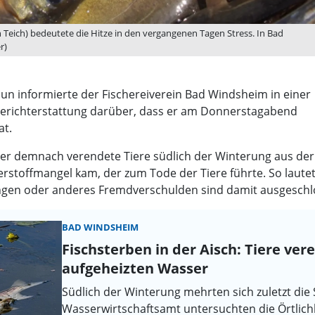
 Teich) bedeutete die Hitze in den vergangenen Tagen Stress. In Bad
r)
Nun informierte der Fischereiverein Bad Windsheim in einer
Berichterstattung darüber, dass er am Donnerstagabend
at.
er demnach verendete Tiere südlich der Winterung aus der 
stoffmangel kam, der zum Tode der Tiere führte. So laute
ngen oder anderes Fremdverschulden sind damit ausgeschl
BAD WINDSHEIM
Fischsterben in der Aisch: Tiere v
aufgeheizten Wasser
Südlich der Winterung mehrten sich zuletzt die 
Wasserwirtschaftsamt untersuchten die Örtlichk