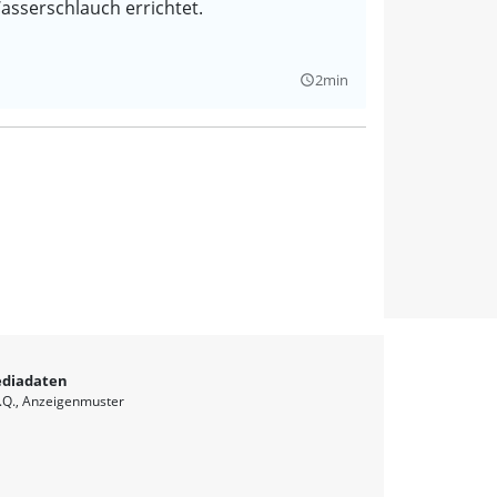
sserschlauch errichtet.
2min
query_builder
diadaten
.Q.
Anzeigenmuster