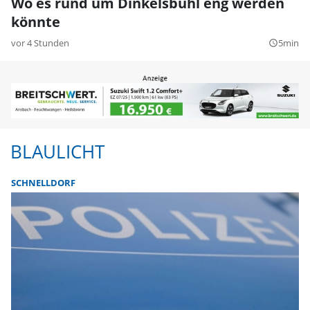
Wo es rund um Dinkelsbühl eng werden
könnte
vor 4 Stunden
5min
query_builder
BLAULICHT
SCHNELLDORF