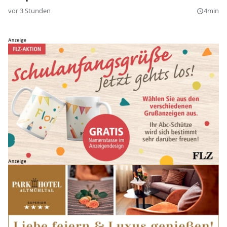
vor 3 Stunden
4min
query_builder