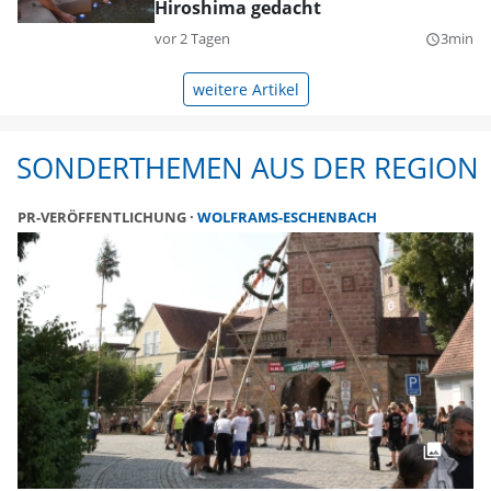
Hiroshima gedacht
vor 2 Tagen
3min
query_builder
weitere Artikel
SONDERTHEMEN AUS DER REGION
PR-VERÖFFENTLICHUNG
WOLFRAMS-ESCHENBACH