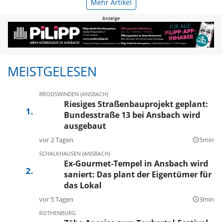
Mehr Artikel
MEISTGELESEN
BRODSWINDEN (ANSBACH)
Riesiges Straßenbauprojekt geplant:
Bundesstraße 13 bei Ansbach wird
ausgebaut
vor 2 Tagen
5min
query_builder
SCHALKHAUSEN (ANSBACH)
Ex-Gourmet-Tempel in Ansbach wird
saniert: Das plant der Eigentümer für
das Lokal
vor 5 Tagen
3min
query_builder
ROTHENBURG