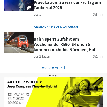
Provokation: So war der Freitag am
Taubertal 2026
gestern
3min
query_builder
ANSBACH
NEUSTADT/AISCH
Bahn sperrt Zufahrt am
Wochenende: RE90, S4 und S6
kommen nicht bis Nürnberg Hbf
vor 2 Tagen
2min
query_builder
weitere Artikel