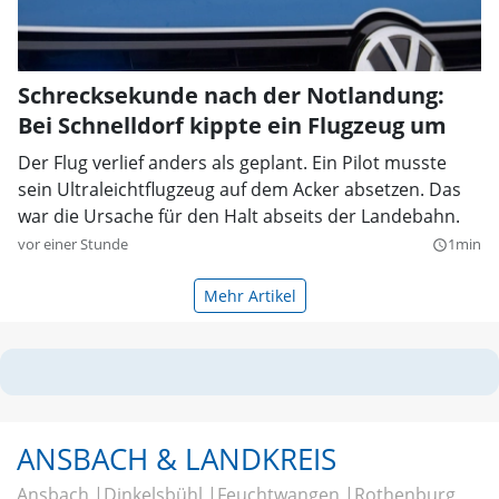
Schrecksekunde nach der Notlandung:
Bei Schnelldorf kippte ein Flugzeug um
Der Flug verlief anders als geplant. Ein Pilot musste
sein Ultraleichtflugzeug auf dem Acker absetzen. Das
war die Ursache für den Halt abseits der Landebahn.
vor einer Stunde
1min
query_builder
Mehr Artikel
ANSBACH & LANDKREIS
Ansbach
Dinkelsbühl
Feuchtwangen
Rothenburg