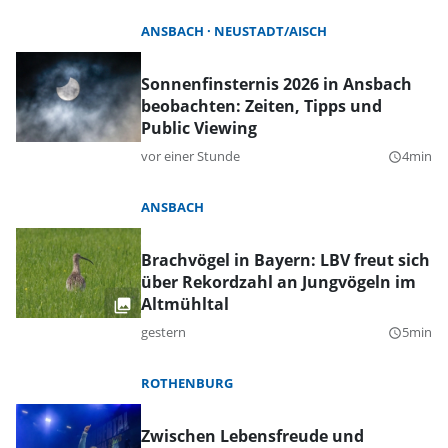
ANSBACH
NEUSTADT/AISCH
Sonnenfinsternis 2026 in Ansbach
beobachten: Zeiten, Tipps und
Public Viewing
vor einer Stunde
4min
query_builder
ANSBACH
Brachvögel in Bayern: LBV freut sich
über Rekordzahl an Jungvögeln im
Altmühltal
gestern
5min
query_builder
ROTHENBURG
Zwischen Lebensfreude und