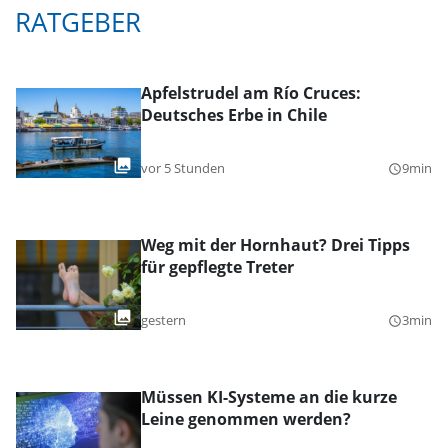
RATGEBER
Apfelstrudel am Río Cruces:
Deutsches Erbe in Chile
vor 5 Stunden
9min
query_builder
Weg mit der Hornhaut? Drei Tipps
für gepflegte Treter
gestern
3min
query_builder
Müssen KI-Systeme an die kurze
Leine genommen werden?