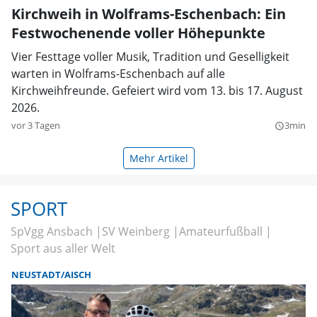
Kirchweih in Wolframs-Eschenbach: Ein
Festwochenende voller Höhepunkte
Vier Festtage voller Musik, Tradition und Geselligkeit
warten in Wolframs-Eschenbach auf alle
Kirchweihfreunde. Gefeiert wird vom 13. bis 17. August
2026.
vor 3 Tagen
3min
query_builder
Mehr Artikel
SPORT
SpVgg Ansbach
SV Weinberg
Amateurfußball
Sport aus aller Welt
NEUSTADT/AISCH