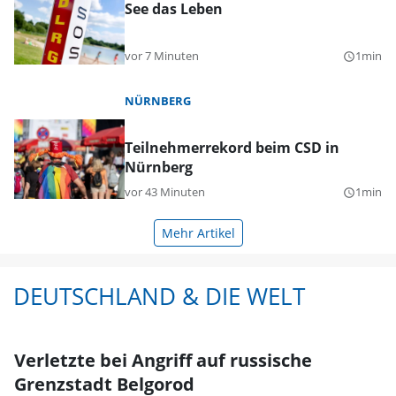
See das Leben
vor 7 Minuten
1min
query_builder
NÜRNBERG
Teilnehmerrekord beim CSD in
Nürnberg
vor 43 Minuten
1min
query_builder
Mehr Artikel
DEUTSCHLAND & DIE WELT
Verletzte bei Angriff auf russische
Grenzstadt Belgorod