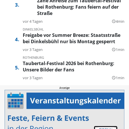
Zähe Anreise zum Taubertal-Festival
bei Rothenburg: Fans feiern auf der
Straße
vor 4 Tagen
4min
query_builder
DINKELSBÜHL
Freigabe vor Summer Breeze: Staatsstraße
bei Dinkelsbühl nur bis Montag gesperrt
vor 3 Tagen
1min
query_builder
ROTHENBURG
Taubertal-Festival 2026 bei Rothenburg:
Unsere Bilder der Fans
vor 3 Tagen
1min
query_builder