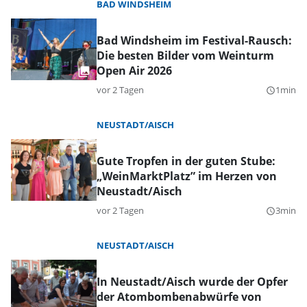
BAD WINDSHEIM
Bad Windsheim im Festival-Rausch:
Die besten Bilder vom Weinturm
Open Air 2026
vor 2 Tagen
1min
query_builder
NEUSTADT/AISCH
Gute Tropfen in der guten Stube:
„WeinMarktPlatz” im Herzen von
Neustadt/Aisch
vor 2 Tagen
3min
query_builder
NEUSTADT/AISCH
In Neustadt/Aisch wurde der Opfer
der Atombombenabwürfe von