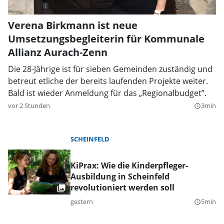
Verena Birkmann ist neue
Umsetzungsbegleiterin für Kommunale
Allianz Aurach-Zenn
Die 28-Jährige ist für sieben Gemeinden zuständig und
betreut etliche der bereits laufenden Projekte weiter.
Bald ist wieder Anmeldung für das „Regionalbudget”.
vor 2 Stunden
3min
query_builder
SCHEINFELD
KiPrax: Wie die Kinderpfleger-
Ausbildung in Scheinfeld
revolutioniert werden soll
gestern
5min
query_builder