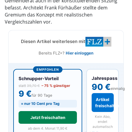
Gemeinderat auch in der konstituierenden Sitzung
befasst. Architekt Frank Fürhäußer stellte dem
Gremium das Konzept mit realistischen
Vergleichszahlen vor.
Diesen Artikel weiterlesen mit
Bereits FLZ+?
Hier einloggen
EMPFOHLEN
Jahrespass
Schnupper-Vorteil
90 €
statt
35,70 €
– 75 % günstiger
einmalig
9 €
für 90 Tage
Artikel
= nur 10 Cent pro Tag
freischalten
Kein Abo,
Jetzt freischalten
endet
automatisch
ab dem 4. Monat 11,90 €