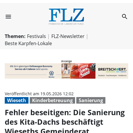
menu
search
Fehler beseitige
Themen:
Festivals
FLZ-Newsletter
Beste Karpfen-Lokale
Veröffentlicht am 19.05.2026 12:02
Wieseth
Kinderbetreuung
Sanierung
Fehler beseitigen: Die Sanierung
des Kita-Dachs beschäftigt
Wieseths Gemeinderat