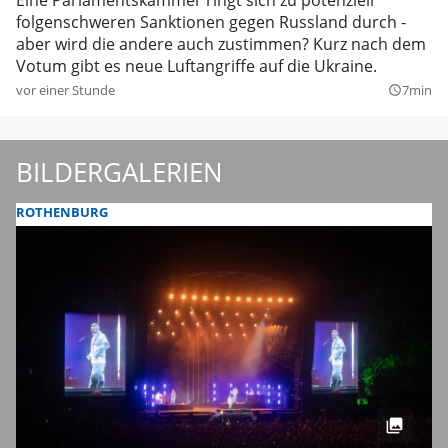
folgenschweren Sanktionen gegen Russland durch -
aber wird die andere auch zustimmen? Kurz nach dem
Votum gibt es neue Luftangriffe auf die Ukraine.
vor einer Stunde
7min
query_builder
BILDERGALERIEN
ROTHENBURG