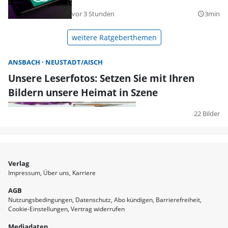
vor 3 Stunden
3min
query_builder
weitere Ratgeberthemen
ANSBACH
NEUSTADT/AISCH
Unsere Leserfotos: Setzen Sie mit Ihren
Bildern unsere Heimat in Szene
22 Bilder
Verlag
Impressum
Über uns
Karriere
AGB
Nutzungsbedingungen
Datenschutz
Abo kündigen
Barrierefreiheit
Cookie-Einstellungen
Vertrag widerrufen
Mediadaten