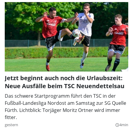
Jetzt beginnt auch noch die Urlaubszeit:
Neue Ausfälle beim TSC Neuendettelsau
Das schwere Startprogramm führt den TSC in der
Fußball-Landesliga Nordost am Samstag zur SG Quelle
Fürth. Lichtblick: Torjäger Moritz Ortner wird immer
fitter.
gestern
4min
query_builder