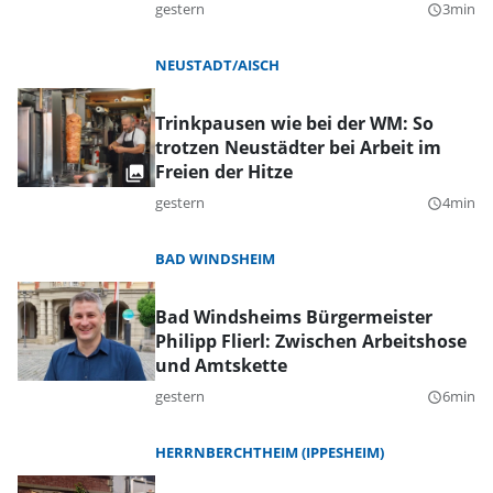
gestern
3min
query_builder
NEUSTADT/AISCH
Trinkpausen wie bei der WM: So
trotzen Neustädter bei Arbeit im
Freien der Hitze
gestern
4min
query_builder
BAD WINDSHEIM
Bad Windsheims Bürgermeister
Philipp Flierl: Zwischen Arbeitshose
und Amtskette
gestern
6min
query_builder
HERRNBERCHTHEIM (IPPESHEIM)