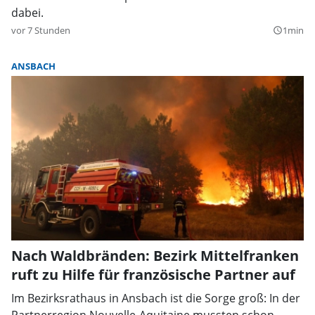
dabei.
vor 7 Stunden
1min
query_builder
ANSBACH
Nach Waldbränden: Bezirk Mittelfranken
ruft zu Hilfe für französische Partner auf
Im Bezirksrathaus in Ansbach ist die Sorge groß: In der
Partnerregion Nouvelle-Aquitaine mussten schon