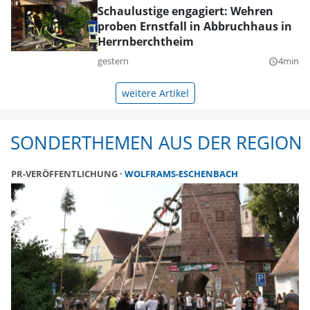
Schaulustige engagiert: Wehren
proben Ernstfall in Abbruchhaus in
Herrnberchtheim
gestern
4min
query_builder
weitere Artikel
SONDERTHEMEN AUS DER REGION
PR-VERÖFFENTLICHUNG
WOLFRAMS-ESCHENBACH