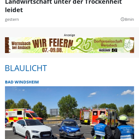
Landwirtschaft unter der Trockenheit
leidet
gestern
8min
query_builder
BLAULICHT
BAD WINDSHEIM