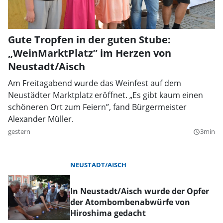
Gute Tropfen in der guten Stube:
„WeinMarktPlatz” im Herzen von
Neustadt/Aisch
Am Freitagabend wurde das Weinfest auf dem
Neustädter Marktplatz eröffnet. „Es gibt kaum einen
schöneren Ort zum Feiern”, fand Bürgermeister
Alexander Müller.
gestern
3min
query_builder
NEUSTADT/AISCH
In Neustadt/Aisch wurde der Opfer
der Atombombenabwürfe von
Hiroshima gedacht