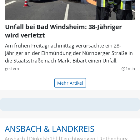
Unfall bei Bad Windsheim: 38-Jähriger
wird verletzt
Am frühen Freitagnachmittag verursachte ein 28-
Jähriger an der Einmündung der Nürnberger Straße in
die Staatsstraße nach Markt Bibart einen Unfall.
gestern
1min
query_builder
Mehr Artikel
ANSBACH & LANDKREIS
Ansbach
Dinkelsbühl
Feuchtwangen
Rothenburg