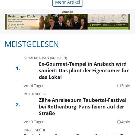
Mehr Artikel
MEISTGELESEN
SCHALKHAUSEN (ANSBACH)
Ex-Gourmet-Tempel in Ansbach wird
saniert: Das plant der Eigentümer für
das Lokal
vor 4 Tagen
3min
query_builder
ROTHENBURG
Zähe Anreise zum Taubertal-Festival
bei Rothenburg: Fans feiern auf der
Straße
vor 3 Tagen
4min
query_builder
DINKELSBÜHL