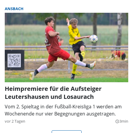
ANSBACH
Heimpremiere für die Aufsteiger
Leutershausen und Losaurach
Vom 2. Spieltag in der Fußball-Kreisliga 1 werden am
Wochenende nur vier Begegnungen ausgetragen.
vor 2 Tagen
3min
query_builder