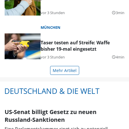
vor 3 Stunden
3min
query_builder
MÜNCHEN
Taser testen auf Streife: Waffe
bisher 19-mal eingesetzt
vor 3 Stunden
4min
query_builder
Mehr Artikel
DEUTSCHLAND & DIE WELT
US-Senat billigt Gesetz zu neuen
Russland-Sanktionen
Eine Parlamentskammer ringt sich zu potenziell