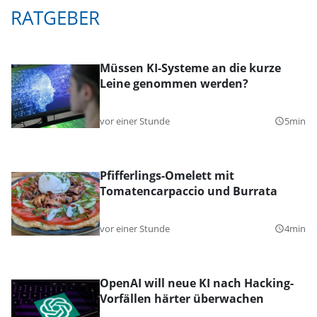
RATGEBER
Müssen KI-Systeme an die kurze
Leine genommen werden?
vor einer Stunde
5min
query_builder
Pfifferlings-Omelett mit
Tomatencarpaccio und Burrata
vor einer Stunde
4min
query_builder
OpenAI will neue KI nach Hacking-
Vorfällen härter überwachen