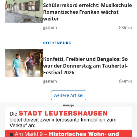
Schülerrekord erreicht: Musikschule
Romantisches Franken wächst
weiter
gestern
3min
query_builder
ROTHENBURG
Konfetti, Freibier und Bengalos: So
war der Donnerstag am Taubertal-
Festival 2026
gestern
4min
query_builder
weitere Artikel