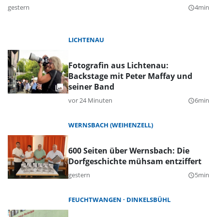
gestern
4min
query_builder
LICHTENAU
Fotografin aus Lichtenau:
Backstage mit Peter Maffay und
seiner Band
vor 24 Minuten
6min
query_builder
WERNSBACH (WEIHENZELL)
600 Seiten über Wernsbach: Die
Dorfgeschichte mühsam entziffert
gestern
5min
query_builder
FEUCHTWANGEN
DINKELSBÜHL