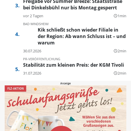
Freigabe vor Summer Breeze: Staatsstraße
bei Dinkelsbühl nur bis Montag gesperrt
vor 2 Tagen
1min
query_builder
BAD WINDSHEIM
Kik schließt schon wieder Filiale in
der Region: Ab wann Schluss ist – und
warum
30.07.2026
2min
query_builder
PR-VERÖFFENTLICHUNG
Stabilität zum kleinen Preis: der KGM Tivoli
31.07.2026
2min
query_builder