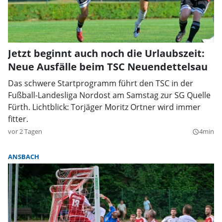
Jetzt beginnt auch noch die Urlaubszeit:
Neue Ausfälle beim TSC Neuendettelsau
Das schwere Startprogramm führt den TSC in der
Fußball-Landesliga Nordost am Samstag zur SG Quelle
Fürth. Lichtblick: Torjäger Moritz Ortner wird immer
fitter.
vor 2 Tagen
4min
query_builder
ANSBACH