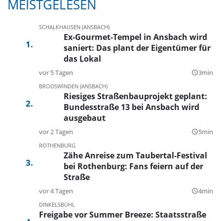
MEISTGELESEN
SCHALKHAUSEN (ANSBACH)
Ex-Gourmet-Tempel in Ansbach wird
saniert: Das plant der Eigentümer für
das Lokal
vor 5 Tagen
3min
query_builder
BRODSWINDEN (ANSBACH)
Riesiges Straßenbauprojekt geplant:
Bundesstraße 13 bei Ansbach wird
ausgebaut
vor 2 Tagen
5min
query_builder
ROTHENBURG
Zähe Anreise zum Taubertal-Festival
bei Rothenburg: Fans feiern auf der
Straße
vor 4 Tagen
4min
query_builder
DINKELSBÜHL
Freigabe vor Summer Breeze: Staatsstraße