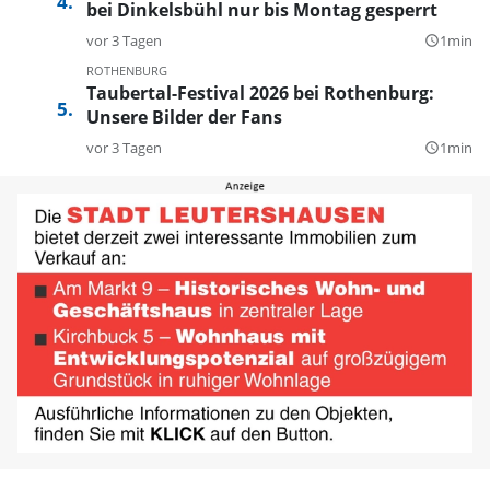
bei Dinkelsbühl nur bis Montag gesperrt
vor 3 Tagen
1min
query_builder
ROTHENBURG
Taubertal-Festival 2026 bei Rothenburg:
Unsere Bilder der Fans
vor 3 Tagen
1min
query_builder