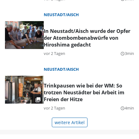
NEUSTADT/AISCH
In Neustadt/Aisch wurde der Opfer
der Atombombenabwürfe von
Hiroshima gedacht
vor 2 Tagen
3min
query_builder
NEUSTADT/AISCH
Trinkpausen wie bei der WM: So
trotzen Neustädter bei Arbeit im
Freien der Hitze
vor 2 Tagen
4min
query_builder
weitere Artikel