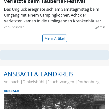
Verletzte beim Taubertal-Festival
Das Unglück ereignete sich am Samstagmittag beim
Umgang mit einem Campingkocher. Acht der
Verletzten kamen in die umliegenden Krankenhäuser.
vor 8 Stunden
1min
query_builder
Mehr Artikel
ANSBACH & LANDKREIS
Ansbach
Dinkelsbühl
Feuchtwangen
Rothenburg
ANSBACH