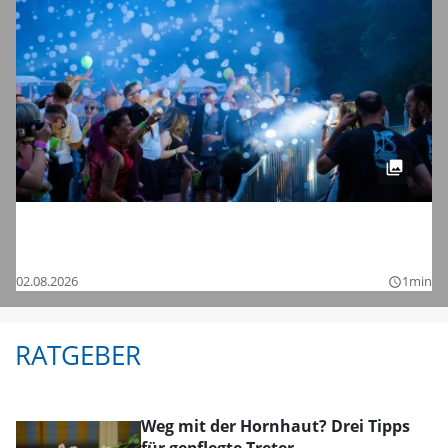
Tanzen bis in die Nacht: Die Bilder vom
Chamaeleon Festival 2026 bei Schnelldorf
02.08.2026
1min
query_builder
RATGEBER
Weg mit der Hornhaut? Drei Tipps