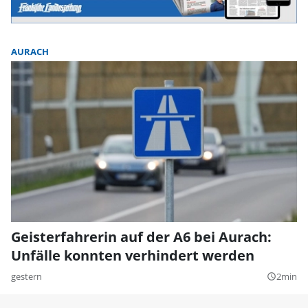
AURACH
Geisterfahrerin auf der A6 bei Aurach:
Unfälle konnten verhindert werden
gestern
2min
query_builder