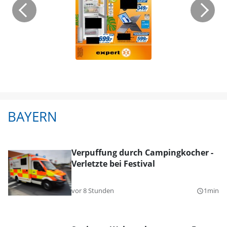
BAYERN
Verpuffung durch Campingkocher -
Verletzte bei Festival
vor 8 Stunden
1min
query_builder