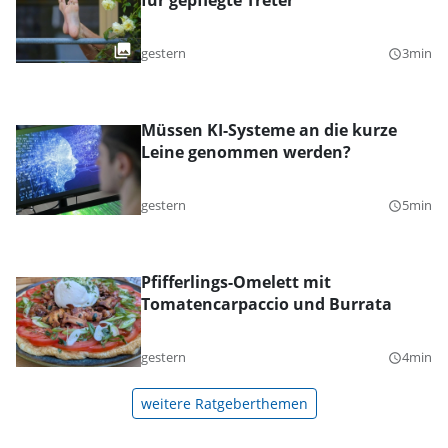
für gepflegte Treter
gestern
3min
query_builder
Müssen KI-Systeme an die kurze
Leine genommen werden?
gestern
5min
query_builder
Pfifferlings-Omelett mit
Tomatencarpaccio und Burrata
gestern
4min
query_builder
weitere Ratgeberthemen