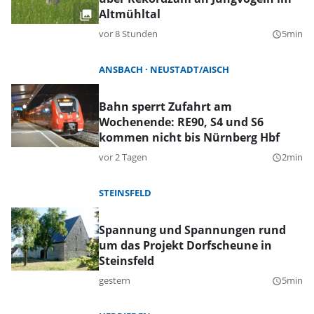
Altmühltal
vor 8 Stunden
5min
query_builder
ANSBACH
NEUSTADT/AISCH
Bahn sperrt Zufahrt am
Wochenende: RE90, S4 und S6
kommen nicht bis Nürnberg Hbf
vor 2 Tagen
2min
query_builder
STEINSFELD
Spannung und Spannungen rund
um das Projekt Dorfscheune in
Steinsfeld
gestern
5min
query_builder