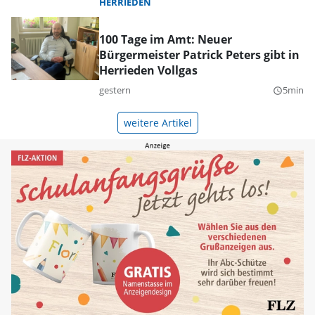
HERRIEDEN
100 Tage im Amt: Neuer
Bürgermeister Patrick Peters gibt in
Herrieden Vollgas
gestern
5min
query_builder
weitere Artikel