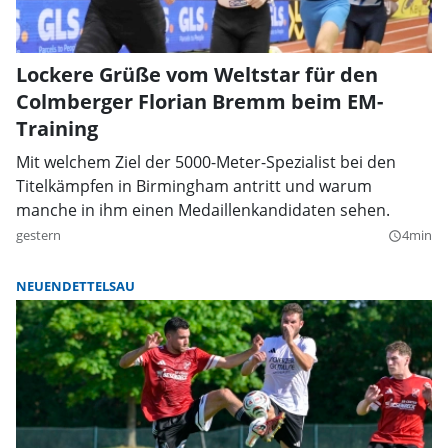
Lockere Grüße vom Weltstar für den
Colmberger Florian Bremm beim EM-
Training
Mit welchem Ziel der 5000-Meter-Spezialist bei den
Titelkämpfen in Birmingham antritt und warum
manche in ihm einen Medaillenkandidaten sehen.
gestern
4min
query_builder
NEUENDETTELSAU