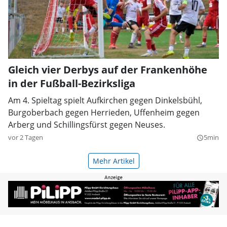
Gleich vier Derbys auf der Frankenhöhe
in der Fußball-Bezirksliga
Am 4. Spieltag spielt Aufkirchen gegen Dinkelsbühl,
Burgoberbach gegen Herrieden, Uffenheim gegen
Arberg und Schillingsfürst gegen Neuses.
vor 2 Tagen
5min
query_builder
Mehr Artikel