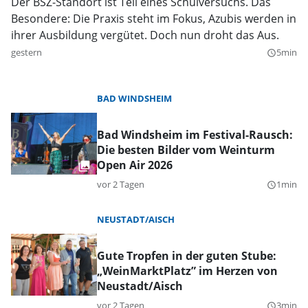
Der BSZ-Standort ist Teil eines Schulversuchs. Das
Besondere: Die Praxis steht im Fokus, Azubis werden in
ihrer Ausbildung vergütet. Doch nun droht das Aus.
gestern
5min
query_builder
BAD WINDSHEIM
Bad Windsheim im Festival-Rausch:
Die besten Bilder vom Weinturm
Open Air 2026
vor 2 Tagen
1min
query_builder
NEUSTADT/AISCH
Gute Tropfen in der guten Stube:
„WeinMarktPlatz” im Herzen von
Neustadt/Aisch
vor 2 Tagen
3min
query_builder