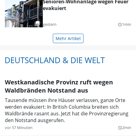
Senioren-Wohnanlage wegen Feuer
evakuiert
gestern
1min
query_builder
Mehr Artikel
DEUTSCHLAND & DIE WELT
Westkanadische Provinz ruft wegen
Waldbränden Notstand aus
Tausende müssen ihre Häuser verlassen, ganze Orte
werden evakuiert: In British Columbia breiten sich
Waldbrände rasant aus. Jetzt hat die Provinzregierung
den Notstand ausgerufen.
vor 57 Minuten
2min
query_builder