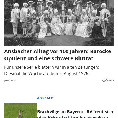
Ansbacher Alltag vor 100 Jahren: Barocke
Opulenz und eine schwere Bluttat
Für unsere Serie blättern wir in alten Zeitungen:
Diesmal die Woche ab dem 2. August 1926.
gestern
6min
query_builder
ANSBACH
Brachvögel in Bayern: LBV freut sich
über Rekordzahl an Jungvögeln im