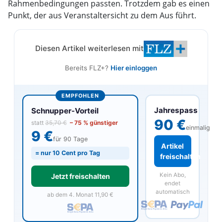
Rahmenbedingungen passten. Trotzdem gab es einen
Punkt, der aus Veranstaltersicht zu dem Aus führt.
Diesen Artikel weiterlesen mit
Bereits FLZ+?
Hier einloggen
EMPFOHLEN
Jahrespass
Schnupper-Vorteil
90 €
statt
35,70 €
– 75 % günstiger
einmalig
9 €
für 90 Tage
Artikel
= nur 10 Cent pro Tag
freischalten
Kein Abo,
Jetzt freischalten
endet
automatisch
ab dem 4. Monat 11,90 €