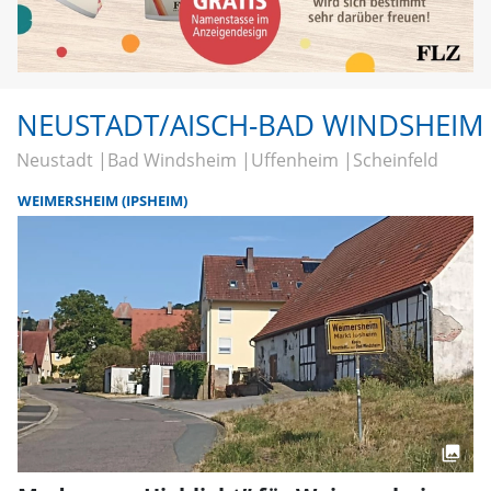
NEUSTADT/AISCH-BAD WINDSHEIM
Neustadt
Bad Windsheim
Uffenheim
Scheinfeld
WEIMERSHEIM (IPSHEIM)