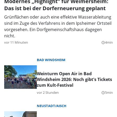
Modernes „Highlight” für Weimersheim:
Das ist bei der Dorferneuerung geplant
Grünflächen oder auch eine effektive Wasserableitung
sind im Zuge des Verfahrens in dem Ipsheimer Ortsteil
vorgesehen. Ein Dorfgemeinschaftshaus dagegen
nicht.
vor 11 Minuten
4min
query_builder
BAD WINDSHEIM
Weinturm Open Air in Bad
Windsheim 2026: Noch gibt's Tickets
zum Kult-Festival
vor 2 Stunden
5min
query_builder
NEUSTADT/AISCH