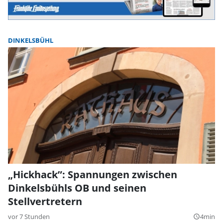
DINKELSBÜHL
„Hickhack”: Spannungen zwischen
Dinkelsbühls OB und seinen
Stellvertretern
vor 7 Stunden
4min
query_builder