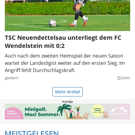
TSC Neuendettelsau unterliegt dem FC
Wendelstein mit 0:2
Auch nach dem zweiten Heimspiel der neuen Saison
wartet der Landesligist weiter auf den ersten Sieg. Im
Angriff fehlt Durchschlagskraft.
gestern
2min
query_builder
Mehr Artikel
MEISTGELESEN