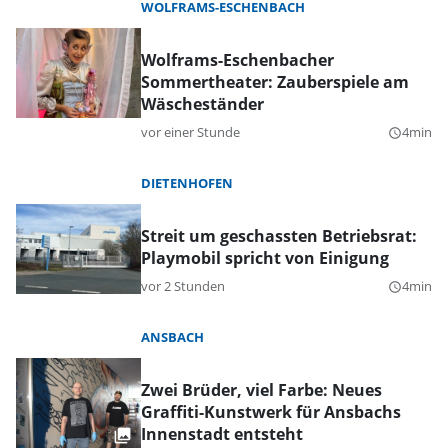
WOLFRAMS-ESCHENBACH
Wolframs-Eschenbacher
Sommertheater: Zauberspiele am
Wäscheständer
vor einer Stunde
4min
query_builder
DIETENHOFEN
Streit um geschassten Betriebsrat:
Playmobil spricht von Einigung
vor 2 Stunden
4min
query_builder
ANSBACH
Zwei Brüder, viel Farbe: Neues
Graffiti-Kunstwerk für Ansbachs
Innenstadt entsteht