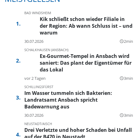
BAD WINDSHEIM
Kik schließt schon wieder Filiale in
der Region: Ab wann Schluss ist – und
warum
30.07.2026
2min
query_builder
SCHALKHAUSEN (ANSBACH)
Ex-Gourmet-Tempel in Ansbach wird
saniert: Das plant der Eigentümer für
das Lokal
vor 2 Tagen
3min
query_builder
SCHILLINGSFÜRST
Im Wasser tummeln sich Bakterien:
Landratsamt Ansbach spricht
Badewarnung aus
30.07.2026
3min
query_builder
NEUSTADT/AISCH
Drei Verletzte und hoher Schaden bei Unfall
auf der B470 in Neustadt