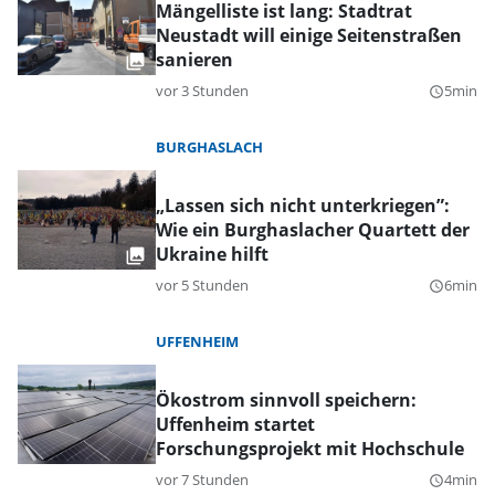
Mängelliste ist lang: Stadtrat
Neustadt will einige Seitenstraßen
sanieren
vor 3 Stunden
5min
query_builder
BURGHASLACH
„Lassen sich nicht unterkriegen”:
Wie ein Burghaslacher Quartett der
Ukraine hilft
vor 5 Stunden
6min
query_builder
UFFENHEIM
Ökostrom sinnvoll speichern:
Uffenheim startet
Forschungsprojekt mit Hochschule
vor 7 Stunden
4min
query_builder