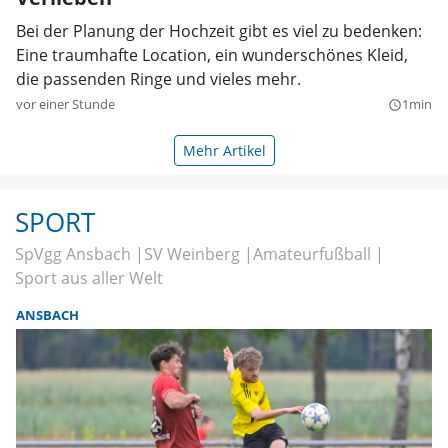
Bei der Planung der Hochzeit gibt es viel zu bedenken:
Eine traumhafte Location, ein wunderschönes Kleid,
die passenden Ringe und vieles mehr.
vor einer Stunde
1min
query_builder
Mehr Artikel
SPORT
SpVgg Ansbach
SV Weinberg
Amateurfußball
Sport aus aller Welt
ANSBACH