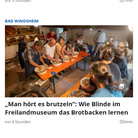
vor 3 Stunden
1min
query_builder
BAD WINDSHEIM
„Man hört es brutzeln”: Wie Blinde im
Freilandmuseum das Brotbacken lernen
vor 6 Stunden
6min
query_builder