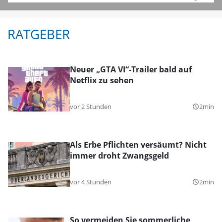
RATGEBER
Neuer „GTA VI“-Trailer bald auf
Netflix zu sehen
vor 2 Stunden
2min
query_builder
Als Erbe Pflichten versäumt? Nicht
immer droht Zwangsgeld
vor 4 Stunden
2min
query_builder
So vermeiden Sie sommerliche