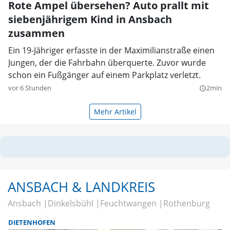
Rote Ampel übersehen? Auto prallt mit
siebenjährigem Kind in Ansbach
zusammen
Ein 19-Jähriger erfasste in der Maximilianstraße einen
Jungen, der die Fahrbahn überquerte. Zuvor wurde
schon ein Fußgänger auf einem Parkplatz verletzt.
vor 6 Stunden
2min
query_builder
Mehr Artikel
ANSBACH & LANDKREIS
Ansbach
Dinkelsbühl
Feuchtwangen
Rothenburg
DIETENHOFEN