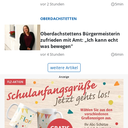
vor 2 Stunden
5min
query_builder
OBERDACHSTETTEN
Oberdachstettens Bürgermeisterin
zufrieden mit Amt: „Ich kann echt
was bewegen”
vor 4 Stunden
6min
query_builder
weitere Artikel