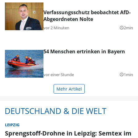
Verfassungsschutz beobachtet AfD-
Abgeordneten Nolte
vor 2 Minuten
2min
query_builder
54 Menschen ertrinken in Bayern
vor einer Stunde
1min
query_builder
Mehr Artikel
DEUTSCHLAND & DIE WELT
LEIPZIG
Sprengstoff-Drohne in Leipzig: Semtex im