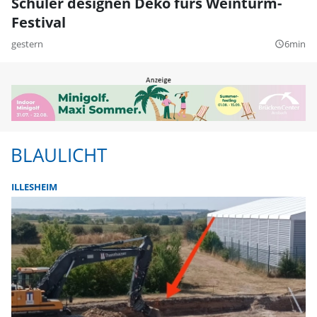
Schüler designen Deko fürs Weinturm-
Festival
gestern
6min
query_builder
BLAULICHT
ILLESHEIM