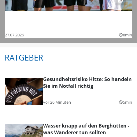
Saisonstart in der Regionalliga und den
Bezirksligen – das sind die Bilder
27.07.2026
8min
query_builder
RATGEBER
Gesundheitsrisiko Hitze: So handeln
Sie im Notfall richtig
vor 26 Minuten
5min
query_builder
Wasser knapp auf den Berghütten -
was Wanderer tun sollten