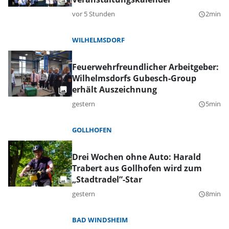
vor 5 Stunden
2min
query_builder
WILHELMSDORF
Feuerwehrfreundlicher Arbeitgeber:
Wilhelmsdorfs Gubesch-Group
erhält Auszeichnung
gestern
5min
query_builder
GOLLHOFEN
Drei Wochen ohne Auto: Harald
Trabert aus Gollhofen wird zum
„Stadtradel”-Star
gestern
8min
query_builder
BAD WINDSHEIM