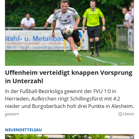
Uffenheim verteidigt knappen Vorsprung
in Unterzahl
In der Fußball-Bezirksliga gewinnt der FVU 1:0 in
Herrieden, Aufkirchen ringt Schillingsfürst mit 4:2
nieder und Burgoberbach holt drei Punkte in Alesheim.
gestern
10min
query_builder
NEUENDETTELSAU