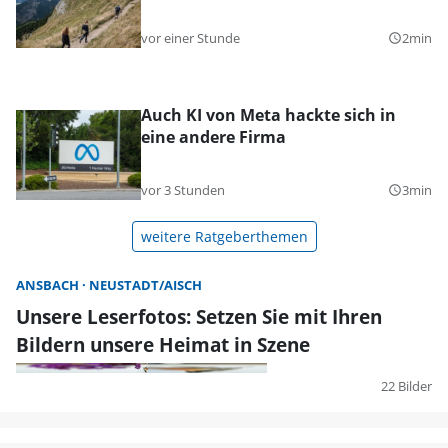
vor einer Stunde
2min
query_builder
Auch KI von Meta hackte sich in
eine andere Firma
vor 3 Stunden
3min
query_builder
weitere Ratgeberthemen
ANSBACH
NEUSTADT/AISCH
Unsere Leserfotos: Setzen Sie mit Ihren
Bildern unsere Heimat in Szene
22 Bilder