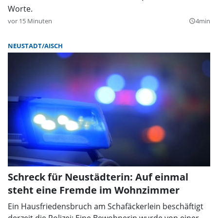
Worte.
vor 15 Minuten
4min
query_builder
NEUSTADT/AISCH
Schreck für Neustädterin: Auf einmal
steht eine Fremde im Wohnzimmer
Ein Hausfriedensbruch am Schafäckerlein beschäftigt
derzeit die Polizei: Eine Bewohnerin wurde von einer