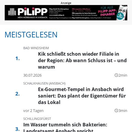
MEISTGELESEN
BAD WINDSHEIM
Kik schließt schon wieder Filiale in
der Region: Ab wann Schluss ist – und
warum
30.07.2026
2min
query_builder
SCHALKHAUSEN (ANSBACH)
Ex-Gourmet-Tempel in Ansbach wird
saniert: Das plant der Eigentümer für
das Lokal
vor 2 Tagen
3min
query_builder
SCHILLINGSFÜRST
Im Wasser tummeln sich Bakterien:
Landratsamt Ansbach spricht