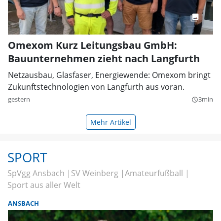
Omexom Kurz Leitungsbau GmbH:
Bauunternehmen zieht nach Langfurth
Netzausbau, Glasfaser, Energiewende: Omexom bringt
Zukunftstechnologien von Langfurth aus voran.
gestern
3min
query_builder
Mehr Artikel
SPORT
SpVgg Ansbach
SV Weinberg
Amateurfußball
Sport aus aller Welt
ANSBACH