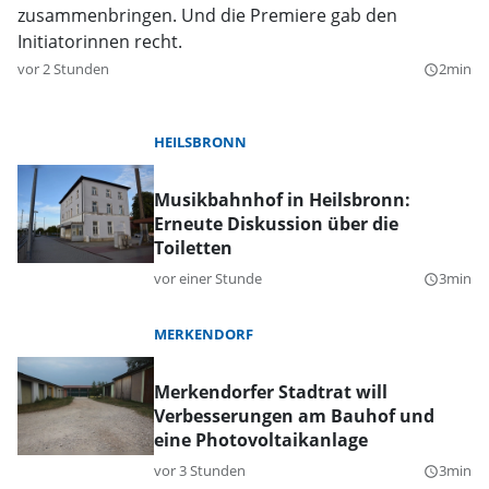
zusammenbringen. Und die Premiere gab den
Initiatorinnen recht.
vor 2 Stunden
2min
query_builder
HEILSBRONN
Musikbahnhof in Heilsbronn:
Erneute Diskussion über die
Toiletten
vor einer Stunde
3min
query_builder
MERKENDORF
Merkendorfer Stadtrat will
Verbesserungen am Bauhof und
eine Photovoltaikanlage
vor 3 Stunden
3min
query_builder