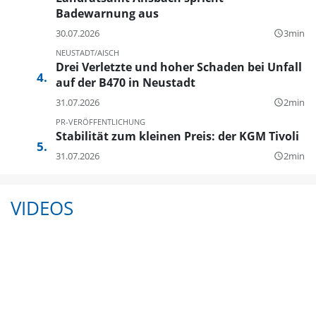
Badewarnung aus
30.07.2026
3min
query_builder
NEUSTADT/AISCH
Drei Verletzte und hoher Schaden bei Unfall
auf der B470 in Neustadt
31.07.2026
2min
query_builder
PR-VERÖFFENTLICHUNG
Stabilität zum kleinen Preis: der KGM Tivoli
31.07.2026
2min
query_builder
VIDEOS