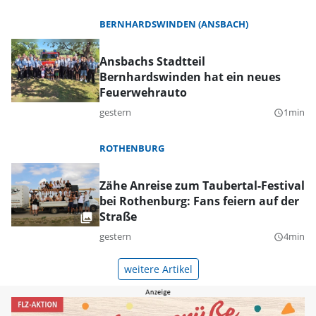
BERNHARDSWINDEN (ANSBACH)
Ansbachs Stadtteil
Bernhardswinden hat ein neues
Feuerwehrauto
gestern
1min
query_builder
ROTHENBURG
Zähe Anreise zum Taubertal-Festival
bei Rothenburg: Fans feiern auf der
Straße
gestern
4min
query_builder
weitere Artikel