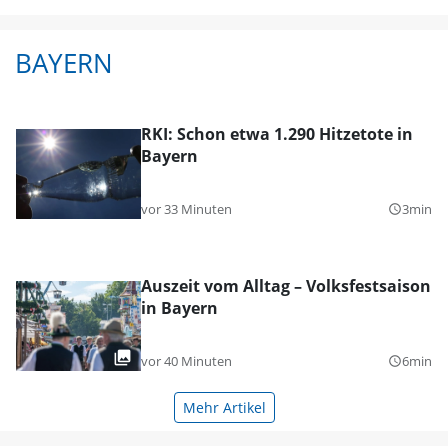
BAYERN
RKI: Schon etwa 1.290 Hitzetote in
Bayern
vor 33 Minuten
3min
query_builder
Auszeit vom Alltag – Volksfestsaison
in Bayern
vor 40 Minuten
6min
query_builder
Mehr Artikel