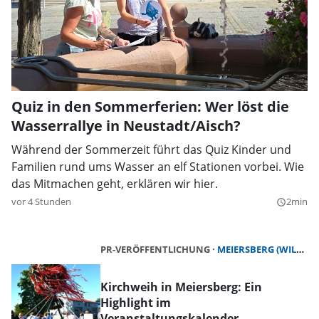
Quiz in den Sommerferien: Wer löst die
Wasserrallye in Neustadt/Aisch?
Während der Sommerzeit führt das Quiz Kinder und
Familien rund ums Wasser an elf Stationen vorbei. Wie
das Mitmachen geht, erklären wir hier.
vor 4 Stunden
2min
query_builder
PR-VERÖFFENTLICHUNG
MEIERSBERG (WILHERMSDORF)
Kirchweih in Meiersberg: Ein
Highlight im
Veranstaltungskalender